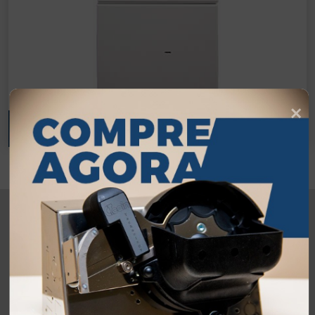
CDS 9L
DEPOSITÁRIOS, MOEDAS
Achou o que queria?
Acesse nossa loja
virtual ou faça seu
pedido abaixo.