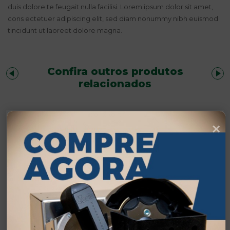
duis dolore te feugait nulla facilisi. Lorem ipsum dolor sit amet,
cons ectetuer adipiscing elit, sed diam nonummy nibh euismod
tincidunt ut laoreet dolore magna.
Confira outros produtos
relacionados